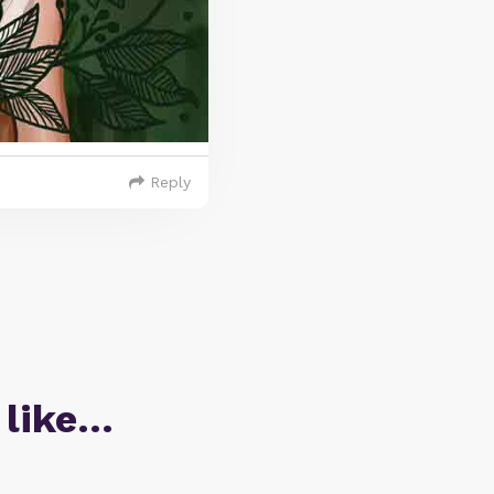
Reply
 like…