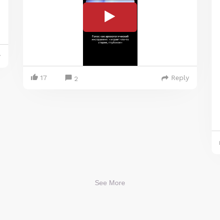
y
17
Reply
2
See More