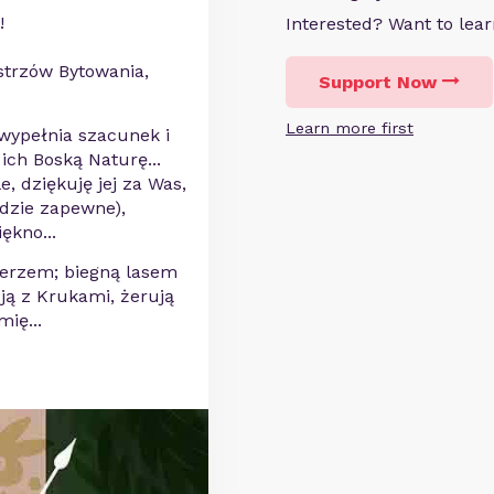
!
Interested? Want to le
istrzów Bytowania,
Support Now
Learn more first
 wypełnia szacunek i
 ich Boską Naturę...
, dziękuję jej za Was,
ędzie zapewne),
ękno...
ierzem; biegną lasem
ją z Krukami, żerują
ię...