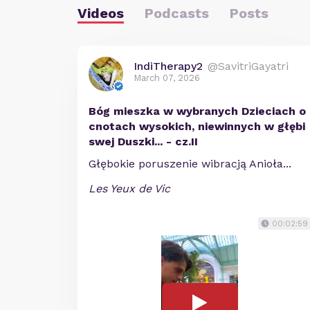
Videos
Podcasts
Posts
IndiTherapy2
@SavitriGayatri
March 07, 2026
Bóg mieszka w wybranych Dzieciach o
cnotach wysokich, niewinnych w głębi
swej Duszki... - cz.II
Głębokie poruszenie wibracją Anioła...
Les Yeux de Vic
00:02:59