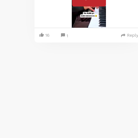
16
Repl
1