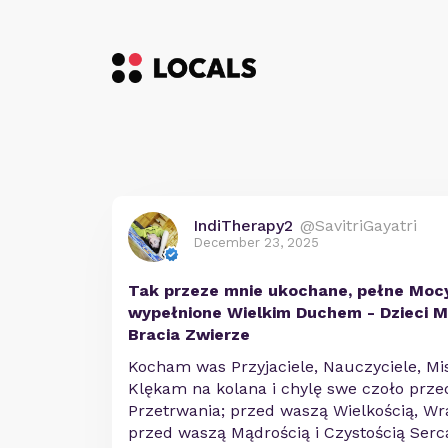
IndiTherapy2
@SavitriGayatri
December 23, 2025
Tak przeze mnie ukochane, pełne Mocy 
wypełnione Wielkim Duchem - Dzieci Ma
Bracia Zwierze
Kocham was Przyjaciele, Nauczyciele, Mis
Klękam na kolana i chylę swe czoło przed
Przetrwania; przed waszą Wielkością, Wr
przed waszą Mądrością i Czystością Serca