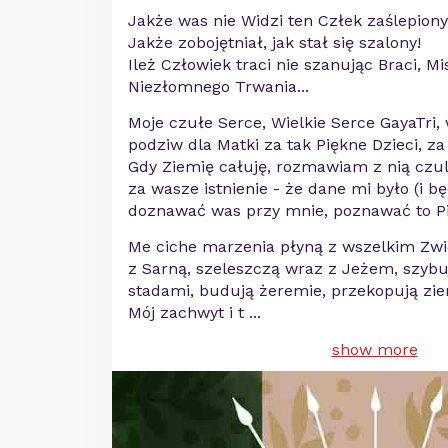
Jakże was nie Widzi ten Człek zaślepiony
Jakże zobojętniał, jak stał się szalony!
Ileż Człowiek traci nie szanując Braci, M
Niezłomnego Trwania...
Moje czułe Serce, Wielkie Serce GayaTri,
podziw dla Matki za tak Piękne Dzieci, za
Gdy Ziemię całuję, rozmawiam z nią czule
za wasze istnienie - że dane mi było (i b
doznawać was przy mnie, poznawać to Pi
Me ciche marzenia płyną z wszelkim Zw
z Sarną, szeleszczą wraz z Jeżem, szybu
stadami, budują żeremie, przekopują ziem
Mój zachwyt i t
...
show more