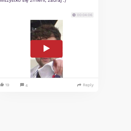
Wszystko się zmieni, zaufaj :)
00:04:06
19
Reply
4