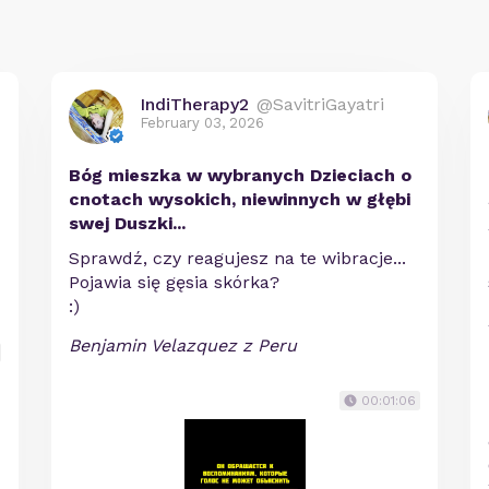
IndiTherapy2
@SavitriGayatri
February 03, 2026
Bóg mieszka w wybranych Dzieciach o
cnotach wysokich, niewinnych w głębi
swej Duszki...
Sprawdź, czy reagujesz na te wibracje...
Pojawia się gęsia skórka?
:)
Benjamin Velazquez z Peru
00:01:06