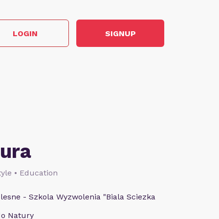
LOGIN
SIGNUP
ura
style • Education
esne - Szkola Wyzwolenia "Biala Sciezka
do Natury