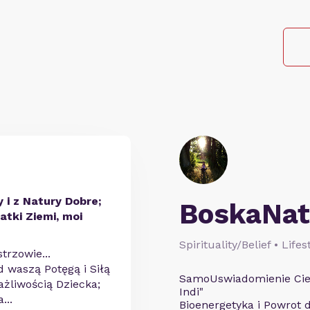
i z Natury Dobre;
BoskaNat
tki Ziemi, moi
Spirituality/Belief • Life
trzowie...
 waszą Potęgą i Siłą
SamoUswiadomienie Ciel
ażliwością Dziecka;
Indi"
...
Bioenergetyka i Powrot 